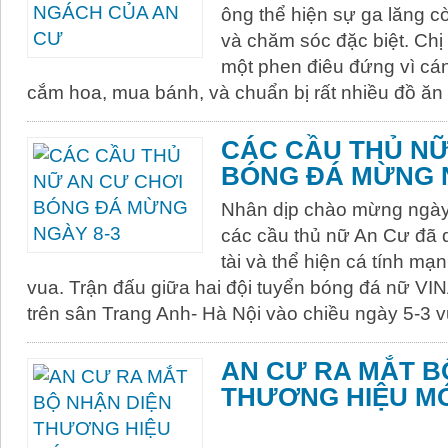
ông thể hiện sự ga lăng c
và chăm sóc đặc biệt. Ch
một phen điêu đứng vì cá
cắm hoa, mua bánh, và chuẩn bị rất nhiều đồ ăn
CÁC CẦU THỦ NỮ
BÓNG ĐÁ MỪNG N
​Nhân dịp chào mừng ngày
các cầu thủ nữ An Cư đã q
tài và thể hiện cá tính mạ
vua. Trận đấu giữa hai đội tuyển bóng đá nữ VI
trên sân Trang Anh- Hà Nội vào chiều ngày 5-3 
AN CƯ RA MẮT B
THƯƠNG HIỆU M