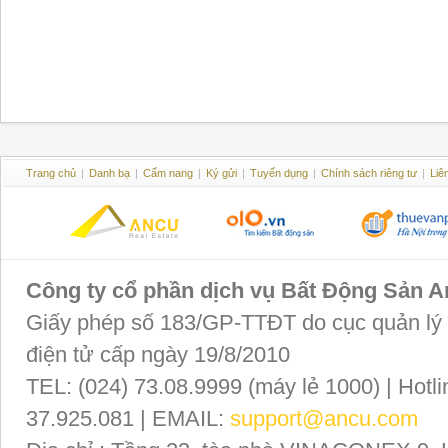
Trang chủ
|
Danh bạ
|
Cẩm nang
|
Ký gửi
|
Tuyển dụng
|
Chính sách riêng tư
|
Liê
Công ty cổ phần dịch vụ Bất Động Sản 
Giấy phép số 183/GP-TTĐT do cục quản lý P
điện tử cấp ngày 19/8/2010
TEL: (024) 73.08.9999 (máy lẻ 1000) | Hotli
37.925.081 | EMAIL:
support@ancu.com