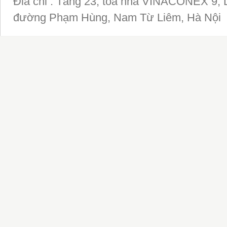
Đia chỉ : Tầng 23, tòa nhà VINACONEX 9, 
đường Phạm Hùng, Nam Từ Liêm, Hà Nội