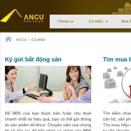
Chung cư
Cá nhân
Mua 
An Cư
›
Cá nhân
Ký gửi bất động sản
Tìm mua b
Để BĐS của bạn được bán hoặc cho thuê
Tìm kiếm nha
nhanh nhất và hiệu quả, bạn có thể gửi thông
căn hộ, văn p
tin sản phẩm tới Ancư. Chuyên viên của chúng
Tìm mua hiệu q
tôi sẽ liên lạc để tiếp nhận và chăm sóc BĐS
tư vấn chuyên 