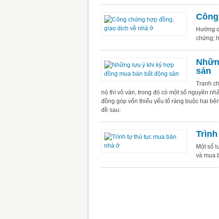
Công 
Hướng dẫ
chứng; h
Những
sản
Tranh ch
nó thì vô vàn, trong đó có một số nguyên nh
đồng góp vốn thiếu yếu tố ràng buộc hai bên
đề sau:
Trình
Một số l
và mua b