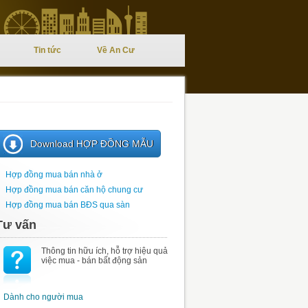
Tin tức
Về An Cư
Download HỢP ĐỒNG MẪU
Hợp đồng mua bán nhà ở
Hợp đồng mua bán căn hộ chung cư
Hợp đồng mua bán BĐS qua sàn
Tư vấn
Thông tin hữu ích, hỗ trợ hiệu quả
việc mua - bán bất động sản
Dành cho người mua