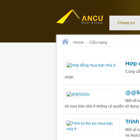
Chung cư
Home
›
Cẩm nang
Hợp 
Cung cấ
nhân.
@@5
Một số l
và mua bán nhà ở không có quyền sử dụng 
Trình
Một số l
và mua b