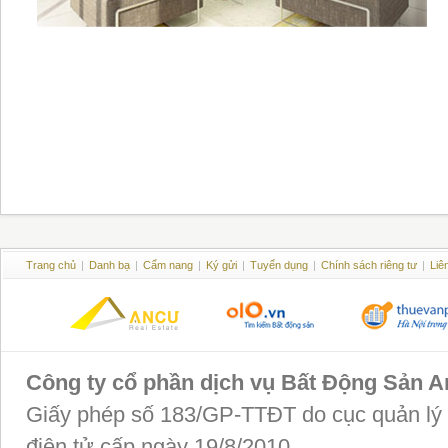
Trang chủ
|
Danh bạ
|
Cẩm nang
|
Ký gửi
|
Tuyển dụng
|
Chính sách riêng tư
|
Liê
Công ty cổ phần dịch vụ Bất Động Sản 
Giấy phép số 183/GP-TTĐT do cục quản lý P
điện tử cấp ngày 19/8/2010