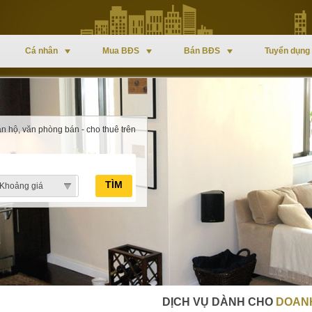
Cá nhân
Mua BĐS
Bán BĐS
Tuyển dụng
n hộ, văn phòng bán - cho thuê trên
TÌM
Khoảng giá
DỊCH VỤ DÀNH CHO
DOANH