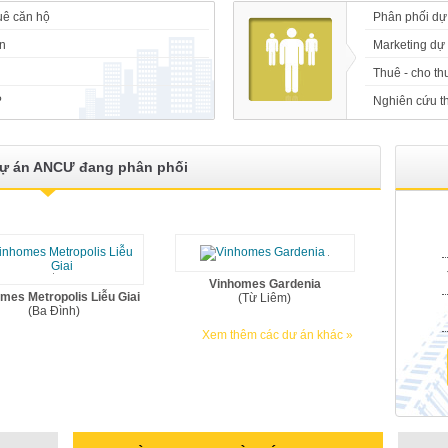
uê căn hộ
Phân phối dự
n
Marketing dự
Thuê - cho t
?
Nghiên cứu th
ự án ANCƯ đang phân phối
Vinhomes Gardenia
mes Metropolis Liễu Giai
(Từ Liêm)
(Ba Đình)
Xem thêm các dư án khác »