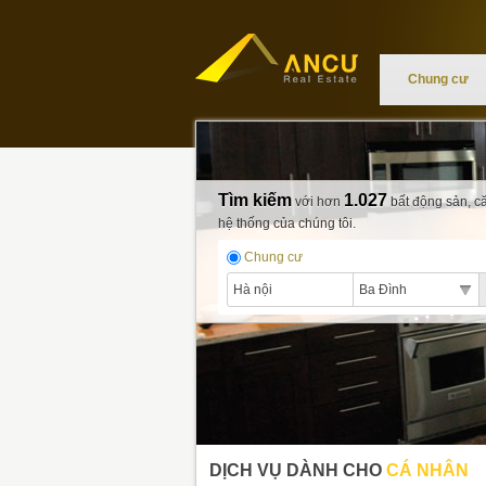
Chung cư
Tìm kiếm
1.027
với hơn
bất động sản, că
hệ thống của chúng tôi.
Chung cư
Hà nội
Ba Đình
DỊCH VỤ DÀNH CHO
CÁ NHÂN