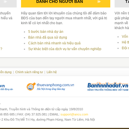
DÀNH CHO NGƯỜI BÁN
T
 khuyến
Hãy quan tâm tới lời khuyên của chúng tôi để đảm bảo
Với nền 
 hiểu và
BĐS của bạn đến tay người mua nhanh nhất, với giá trị
giải pháp
kinh tế có lợi nhất cho bạn.
mạnh về 
khách hàn
5 bước bán nhà dự án
Vốn 
Bán nhà đã qua sử dụng
Hệ t
Cách bán nhà nhanh và hiệu quả
Đội 
i?
Sự khác biệt của dịch vụ tư vấn chuyên nghiệp
ển dụng
|
Chính sách riêng tư
|
Liên hệ
ư
anh, Truyền hình và Thông tin điện tử cấp ngày 19/8/2010
966 855 685 | FAX: (04) 37.925.081 | EMAIL:
support@ancu.com
2-2 Khu Đô Thị Mễ Trì Hạ, đường Phạm Hùng, Nam Từ Liêm, Hà Nội