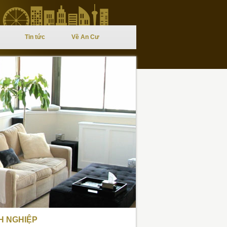
Tin tức
Về An Cư
 NGHIỆP