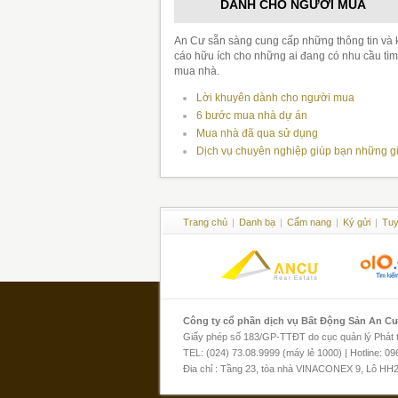
DÀNH CHO NGƯỜI MUA
An Cư sẵn sàng cung cấp những thông tin và
cáo hữu ích cho những ai đang có nhu cầu tìm
mua nhà.
Lời khuyên dành cho người mua
6 bước mua nhà dự án
Mua nhà đã qua sử dụng
Dịch vụ chuyên nghiệp giúp bạn những g
Trang chủ
|
Danh bạ
|
Cẩm nang
|
Ký gửi
|
Tuy
Công ty cổ phần dịch vụ Bất Động Sản An C
Giấy phép số 183/GP-TTĐT do cục quản lý Phát th
TEL: (024) 73.08.9999 (máy lẻ 1000) | Hotline: 0
Đia chỉ : Tầng 23, tòa nhà VINACONEX 9, Lô HH