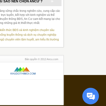
ẠI SAO NÊN CHỌN ANCƯ ?
tảng vững chắc trong nghiên cứu, cung cấp các
 trực tuyến, kết hợp với kinh nghiệm và thế
truyền thông BĐS, An Cư cam kết mang lại cho
g những giá trị thiết thực nhất.
kiến thức BĐS và kinh nghiệm chuyên sâu
hống truyền thông và dịch vụ chuyên nghiệp
ngũ chuyên viên tâm huyết, am hiểu thị trường
Bản quyền © 2012 Ancu.com