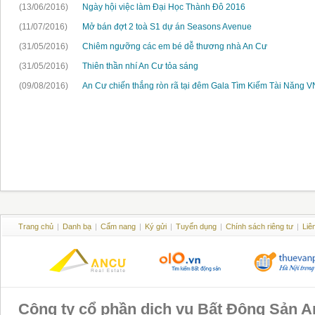
(13/06/2016)
Ngày hội việc làm Đại Học Thành Đô 2016
(11/07/2016)
Mở bán đợt 2 toà S1 dự án Seasons Avenue
(31/05/2016)
Chiêm ngưỡng các em bé dễ thương nhà An Cư
(31/05/2016)
Thiên thần nhí An Cư tỏa sáng
(09/08/2016)
An Cư chiến thắng ròn rã tại đêm Gala Tìm Kiếm Tài Năng 
Trang chủ
|
Danh bạ
|
Cẩm nang
|
Ký gửi
|
Tuyển dụng
|
Chính sách riêng tư
|
Liê
Công ty cổ phần dịch vụ Bất Động Sản 