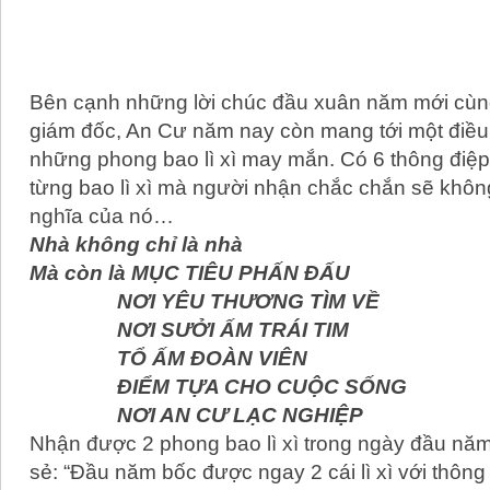
Bên cạnh những lời chúc đầu xuân năm mới cù
giám đốc, An Cư năm nay còn mang tới một điều
những phong bao lì xì may mắn. Có 6 thông điệ
từng bao lì xì mà người nhận chắc chắn sẽ khôn
nghĩa của nó…
Nhà không chỉ là nhà
Mà còn là MỤC TIÊU PHẤN ĐẤU
NƠI YÊU THƯƠNG TÌM VỀ
NƠI SƯỞI ẤM TRÁI TIM
TỔ ẤM ĐOÀN VIÊN
ĐIỂM TỰA CHO CUỘC SỐNG
NƠI AN CƯ LẠC NGHIỆP
Nhận được 2 phong bao lì xì trong ngày đầu năm
sẻ: “Đầu năm bốc được ngay 2 cái lì xì với thôn