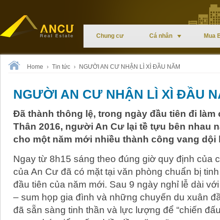
Chung cư
Cá nhân
Mua 
Home
›
Tin tức
›
NGƯỜI AN CƯ NHẬN LÌ XÌ ĐẦU NĂM
NGƯỜI AN CƯ NHẬN LÌ XÌ ĐẦU 
Đã thành thông lệ, trong ngày đầu tiên đi là
Thân 2016, người An Cư lại tề tựu bên nhau
cho một năm mới nhiều thành công vang dội 
Ngay từ 8h15 sáng theo đúng giờ quy định của cô
của An Cư đã có mặt tại văn phòng chuẩn bị tinh
đầu tiên của năm mới. Sau 9 ngày nghỉ lễ dài v
– sum họp gia đình và những chuyến du xuân đầ
đã sẵn sàng tinh thần và lực lượng để “chiến đấ