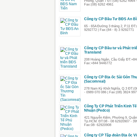
Phong, Quận 7 ĐT:(08) 6262 4964 -
Fax:(08) 6262 4961
Công ty CP Đầu Tư BĐS An Bì
65 - 65A Đường 3 tháng 2, P.11 ĐT:(
9292772 | Fax:(84 - 8) 3 9292771
Công ty CP Đầu tư và Phát tr
Transland
208 Hoàng Ngân, Cầu Giấy ĐT:+84
Fax:+844 9446772
Công ty CP Địa ốc Sài Gòn Th
(Sacomreal)
278 Nam Kỳ Khởi Nghĩa, Q.3 ĐT:(0
- 0989 070 086 | Fax:(08) 3824 997
Công Ty CP Phát Triển Kinh Tế
Nhuận (Pedco)
421 Nguyễn Kiệm, Phường 9, Quận
Tp.HCM. ĐT:08 - 08 62920907 - 39
Fax:08- 62920908
Công ty CP Tập đoàn Địa ốc V