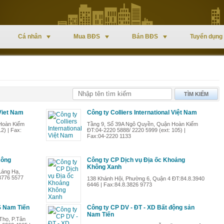
Cá nhân
Mua BĐS
Bán BĐS
Tuyển dụng
TÌM KIẾM
 Viet Nam
Công ty Colliers International Việt Nam
Hoàn Kiếm
Tầng 9, Số 39A Ngô Quyền, Quận Hoàn Kiếm
2) | Fax:
ĐT:04-2220 5888/ 2220 5999 (ext: 105) |
Fax:04-2220 1133
Kông
Công ty CP Dịch vụ Địa ốc Khoảng
Không Xanh
Láng Hạ,
3776 5577
138 Khánh Hội, Phường 6, Quận 4 ĐT:84.8.3940
6446 | Fax:84.8.3826 9773
S Nam Tiến
Công ty CP DV - ĐT - XD Bất động sản
Nam Tiến
Thọ, P.Tân