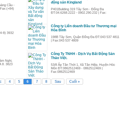
động sản Kingland
oàng Cầu -
 Fax:(+84)
P401Building 319 Tây Sơn - Đống Đa
ĐT:04.6268.2222 - 0902.290.232 | Fax:
Công ty Liên doanh Đầu tư Thương mại
Hòa Bình
84-8) 3932
198B Tây Sơn, Quận Đống Đa ĐT:043 537 4811
| Fax:043 537 4809
Công Ty TNHH - Dịch Vụ Bất Động Sản
Thảo Việt.
Hàm Nghi,
4.8. 3823
53/8 Ấp Tân Thới 1, Xã Tân Hiệp, Huyện Hóc
Môn ĐT:0862512469 - 0862512469 |
Fax:0862512469
c
4
5
6
7
8
Sau
Cuối »