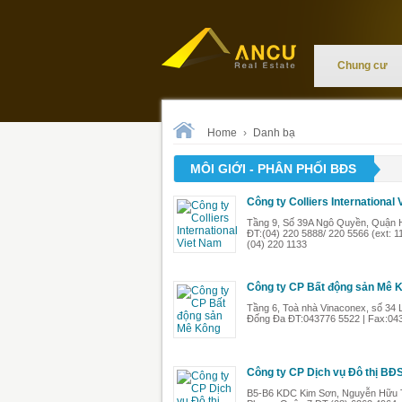
Chung cư
Home
›
Danh bạ
MÔI GIỚI - PHÂN PHỐI BĐS
Công ty Colliers International
Tầng 9, Số 39A Ngô Quyền, Quận 
ĐT:(04) 220 5888/ 220 5566 (ext: 11
(04) 220 1133
Công ty CP Bất động sản Mê 
Tầng 6, Toà nhà Vinaconex, số 34 
Đống Đa ĐT:043776 5522 | Fax:04
Công ty CP Dịch vụ Đô thị BĐ
B5-B6 KDC Kim Sơn, Nguyễn Hữu 