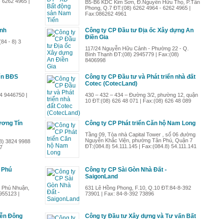
 6262 4965 |
B5-B6 KDC Kim Sơn, Đ.Nguyễn Hữu Thọ, P.Tân
Phong, Q.7 ĐT:(08) 6262 4964 - 6262 4965 |
Fax:086262 4961
nh
Công ty CP Đầu tư Địa ốc Xây dựng An
Điền Gia
84 - 8) 3
117/24 Nguyễn Hữu Cảnh - Phường 22 - Q.
Bình Thạnh ĐT:(08) 2945779 | Fax:(08)
8406998
iển BĐS
Công ty CP Đầu tư và Phát triển nhà đất
Cotec (CotecLand)
4 9446750 |
430 – 432 – 434 – Đường 3/2, phường 12, quận
10 ĐT:(08) 626 48 071 | Fax:(08) 626 48 089
ương Tín
Công ty CP Phát triển Căn hộ Nam Long
Tầng 09, Tòa nhà Capital Tower , số 06 đường
Nguyễn Khắc Viện, phường Tân Phú, Quận 7
8) 3824 9988
ĐT:(084.8) 54.111.145 | Fax:(084.8) 54.111.141
7
 Phú
Công ty CP Sài Gòn Nhà Đất -
SaigonLand
 Phú Nhuận,
631 Lê Hồng Phong, F.10, Q.10 ĐT:84-8-392
955123 |
73901 | Fax: 84-8-392 73896
iễn Đông
Công ty Đầu tư Xây dựng và Tư vấn Bất