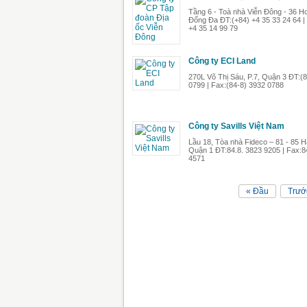
Tầng 6 - Toà nhà Viễn Đông - 36 H
Đống Đa ĐT:(+84) +4 35 33 24 64 |
+4 35 14 99 79
Công ty ECI Land
270L Võ Thị Sáu, P.7, Quận 3 ĐT:(
0799 | Fax:(84-8) 3932 0788
Công ty Savills Việt Nam
Lầu 18, Tòa nhà Fideco – 81 - 85 
Quận 1 ĐT:84.8. 3823 9205 | Fax:8
4571
« Đầu
Trướ