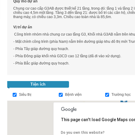
Quy mô dự án
Chung cư cao cấp G3AB được thiết kế 21 tầng, trong đó: tầng 1 và tầng 2 
chiều cao 4,5m một tầng. Tầng 3 đến tầng 21: được bố trí các căn hộ, chiề
thang máy, có chiều cao 3,3m. Chiều cao toàn nhà là 85,6m.
Vị trí dự án
Công trình nhóm nhà chung cư cao tầng G3, Khối nhà G3AB nằm trên khu đ
- Mặt chính công trình (phía Nam) nằm trên đường giáp khu đô thị mới Tru
- Phía Tây giáp đường quy hoạch.
- Phía Đông giáp khối nhà G3CD cao 12 tầng (đã đi vào xử dụng).
- Phía Bắc giáp đường quy hoạch.
Tiện ích
Siêu thị
Bệnh viện
Trường học
This page can't load Google Maps cor
Do you own this website?