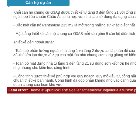
Căn hộ dự án
Khối căn hộ chung cư G3AB được thiết kế từ tầng 3 đến tầng 21 với tổng s
ngủ theo tiêu chuẩn Châu Âu, phù hợp với nhu cầu sử dụng đa dạng của c
- Đặc biệt căn hộ Penthouse 235 m2 là một trong những sự khác biệt nhất 
- Mặt bằng thiết kế căn hộ chung cư G3AB mỗi sàn gồm 9 căn hộ diện tíc
Thiết kế bên ngoài dự án
- Toàn bộ phần tường ngoài nhà tầng 1 và tầng 2 được coi là phần đế của
đỏ khổ lớn tạo được vẻ đẹp cho một tòa nhà chung cư mang giáng vẻ hiện 
- Toàn bộ mặt đứng nhà từ tầng 3 đến tầng 21 sử dụng sơn kết hợp hệ nhô
nhẹ nhàng cho kiến trúc công trình.
- Công trình được thiết kế phù hợp với quy hoạch, quy mô đầu tư, công năn
chuẩn thiết kế ban hành. Công trình đã góp phần không nhỏ vào cảnh qua
quan chung của toàn khu vực.
Fatal error:
Theme at //public/client/js/galleria/themes/azur/galleria.azur.min.