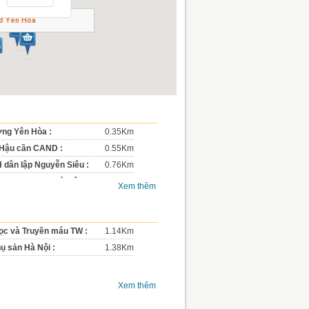
B Yên Hòa
ng Yên Hòa :
0.35Km
 Hậu cần CAND :
0.55Km
dân lập Nguyễn Siêu :
0.76Km
goại Thương Hà Nội :
0.92Km
Xem thêm
 Nam Trung Yên :
1.07Km
học Nam Trung Yên :
1.18Km
ên Hà Nội Amsterdam :
ọc và Truyền máu TW :
1.14Km
1.3Km
ụ sản Hà Nội :
1.38Km
Xem thêm