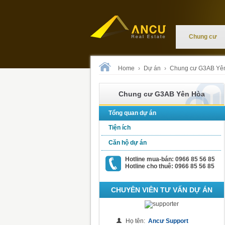
Chung cư
Home
›
Dự án
›
Chung cư G3AB Yê
Chung cư G3AB Yên Hòa
Tổng quan dự án
Tiện ích
Căn hộ dự án
Hotline mua-bán: 0966 85 56 85
Hotline cho thuê: 0966 85 56 85
CHUYÊN VIÊN TƯ VẤN DỰ ÁN
Họ tên:
Ancư Support