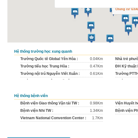
Chung cư G3A
Hệ thống trường học xung quanh
Trường Quốc tế Global Yên Hòa :
0.04Km
Nhà trẻ phườ
Trường tiểu học Trung Hòa :
0.47Km
ĐH Kỹ thuật
Trường nội trú Nguyễn Viết Xuân :
0.61Km
Trường PTTH 
Trường ĐH Lao động - Xã hội :
0.89Km
Trường ĐH N
Trường Lương Thế Vinh :
1.03Km
Trường THCS
Hệ thống bệnh viên
Trường mầm non Trung Hòa :
1.13Km
Trường tiểu 
Trường tiểu học Lý Thái Tổ :
Bệnh viện Giao thông Vận tải TW :
1.19Km
0.98Km
Trường chuy
Viện Huyết h
Trường mầm non Thăng Long Kidsmart :
Bệnh viện Nhi TW :
1.34Km
Bệnh viện Ph
1.35Km
Vietnam National Convention Center :
1.7Km