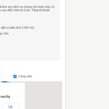
là khu vực dịch vụ chung cho toàn nhà, có
u cao điển hình là 3,3m. Tầng kỹ thuật
ất có diện tích 5.597 m2.
ng Yên.
Công viên
rectly.
OK