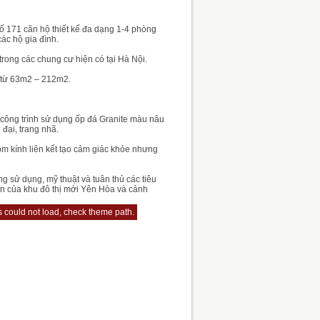
ố 171 căn hộ thiết kế đa dạng 1-4 phòng
ác hộ gia đình.
trong các chung cư hiện có tại Hà Nội.
h từ 63m2 – 212m2.
 công trình sử dụng ốp đá Granite màu nâu
đại, trang nhã.
m kính liên kết tạo cảm giác khỏe nhưng
g sử dụng, mỹ thuật và tuân thủ các tiêu
n của khu đô thị mới Yên Hòa và cảnh
js could not load, check theme path.