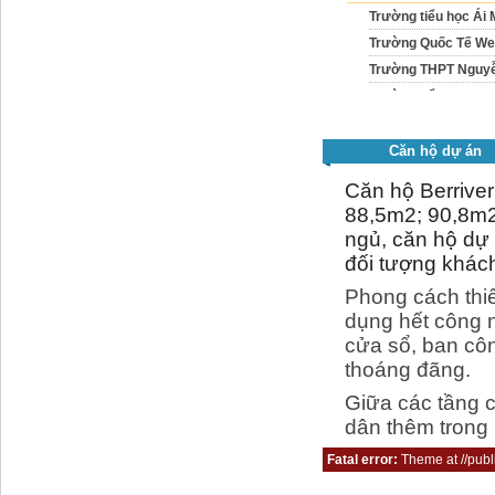
Trường tiểu học Ái 
Trường Quốc Tế Well
Trường THPT Nguyễn
Trường tiểu học Ng
Trường tiểu học Gia
Căn hộ dự án
Căn hộ Berriver
88,5m2; 90,8m2;
ngủ, căn hộ dự 
đối tượng khác
Phong cách thiế
dụng hết công n
cửa sổ, ban côn
thoáng đãng.
Giữa các tầng 
dân thêm trong 
Fatal error:
Theme at //publi