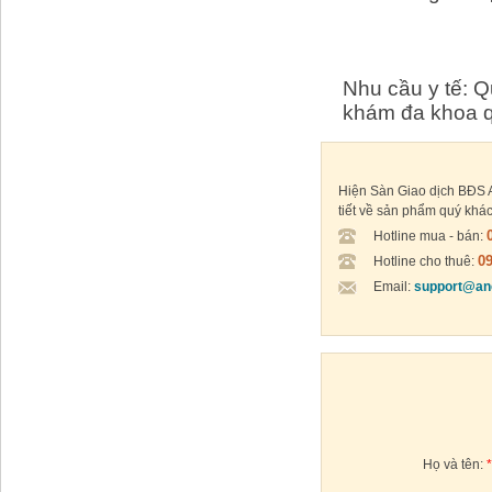
Nhu cầu y tế: Q
khám đa khoa q
Hiện Sàn Giao dịch BĐS An
tiết về sản phẩm quý khác
Hotline mua - bán:
09
Hotline cho thuê:
Email:
support@an
Họ và tên: