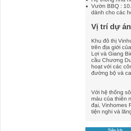
Vườn BBQ : 10.
dành cho các h
Vị trí dự án
Khu đô thị Vin
trên địa giới c
Lợi và Giang B
cầu Chương Dươ
hoạt với các cô
đường bộ và cao
Với hệ thống sô
màu của thiên n
đại, Vinhomes 
tiện nghi và lã
Tiện ích