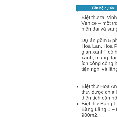
Gia Lam Airport :
Trường THCS Bồ Đề
Căn hộ dự án
Trường THCS Ngọc 
Biệt thự
tại Vin
Trường THCS Ái Mộ 
Venice – một tr
Trường tiểu học Ái 
hiện đại và sang
Dự án gồm 5 ph
Hoa Lan, Hoa P
gian xanh”, có 
xanh, mang đậm 
ích công cộng h
tiện nghi và lã
Biệt thự Hoa A
thự, được chia
diện tích căn h
Biệt thự Bằng 
Bằng Lăng 1 – B
900m2.