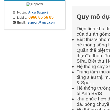
Họ tên:
Ancư Support
Quy mô dự
0966 85 56 85
Mobile:
Email:
support@ancu.com
Diện tích khu đ
của dự án gồm:
Biệt thự Vinhom
hệ thống sông h
Quần thể biệt t
thự đặt theo tê
Sữa, Biệt thự 
Hệ thống cây x
Trung tâm thươ
tầng siêu thị, m
& Spa…
Hệ thống trườn
tế Anh BVIS
khu phức hợp th
đá, bóng chuyền
Hệ thống nhà h