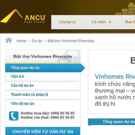
Chung cư
Cá nhân
Mua 
Home
›
Dự án
›
Biệt thự Vinhomes Riverside
Biệt thự Vinhomes Riverside
B
Tổng quan dự án
Vinhomes Riv
Tiện ích
trình chức năn
Căn hộ dự án
thương mại – vu
Thanh toán và pháp lý
xanh hồ nước r
đô thị hi
Tiến độ dự án
Hotline mua-bán: 0966 85 56 85
Hotline cho thuê: 0966 85 56 85
Tổng quan dự án
CHUYÊN VIÊN TƯ VẤN DỰ ÁN