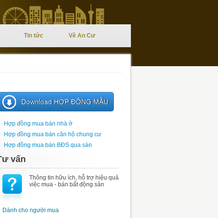
Tin tức
Về An Cư
Download HỢP ĐỒNG MẪU
Hợp đồng mua bán nhà ở
Hợp đồng mua bán căn hộ chung cư
Hợp đồng mua bán BĐS qua sàn
Tư vấn
Thông tin hữu ích, hỗ trợ hiệu quả
việc mua - bán bất động sản
Dành cho người mua