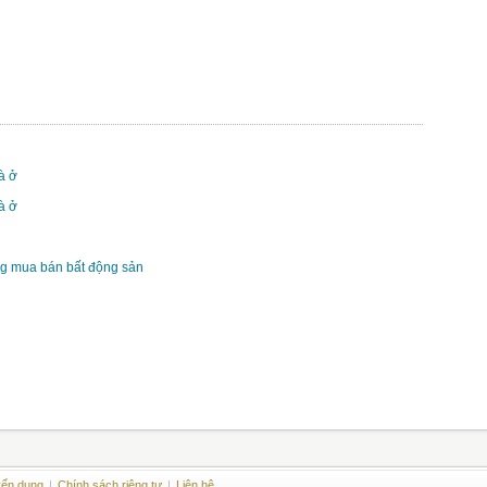
à ở
à ở
ng mua bán bất động sản
ển dụng
|
Chính sách riêng tư
|
Liên hệ