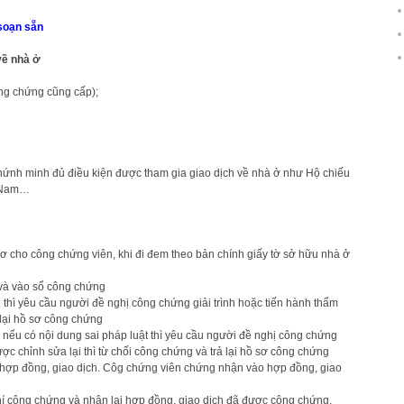
soạn sẵn
về nhà ở
ng chứng cũng cấp);
chứnh minh đủ điều kiện được tham gia giao dịch về nhà ở như Hộ chiếu
t Nam…
 cho công chứng viên, khi đi đem theo bản chính giấy tờ sở hữu nhà ở
 và vào sổ công chứng
thì yêu cầu người đề nghị công chứng giải trình hoặc tiến hành thẩm
 lại hồ sơ công chứng
 nếu có nội dung sai pháp luật thì yêu cầu người đề nghị công chứng
ợc chỉnh sửa lại thì từ chối công chứng và trả lại hồ sơ công chứng
o hợp đồng, giao dịch. Côg chứng viên chứng nhận vào hợp đồng, giao
í công chứng và nhận lại hợp đồng, giao dịch đã được công chứng.