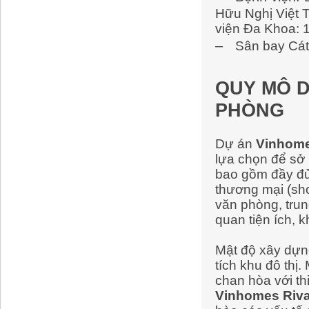
Hữu Nghị Việt T
viện Đa Khoa: 1
–
​
Sân bay Cát
QUY MÔ D
PHÒNG
Dự án
Vinhome
lựa chọn để sở
bao gồm đầy đủ 
thương mại (sh
văn phòng, tru
quan tiện ích, 
Mật độ xây dự
tích khu đô thị
chan hòa với th
Vinhomes Riva