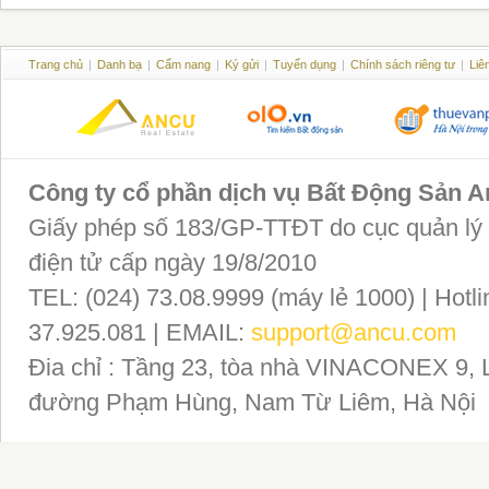
Trang chủ
|
Danh bạ
|
Cẩm nang
|
Ký gửi
|
Tuyển dụng
|
Chính sách riêng tư
|
Liê
Công ty cổ phần dịch vụ Bất Động Sản 
Giấy phép số 183/GP-TTĐT do cục quản lý P
điện tử cấp ngày 19/8/2010
TEL: (024) 73.08.9999 (máy lẻ 1000) | Hotli
37.925.081 | EMAIL:
support@ancu.com
Đia chỉ : Tầng 23, tòa nhà VINACONEX 9, 
đường Phạm Hùng, Nam Từ Liêm, Hà Nội