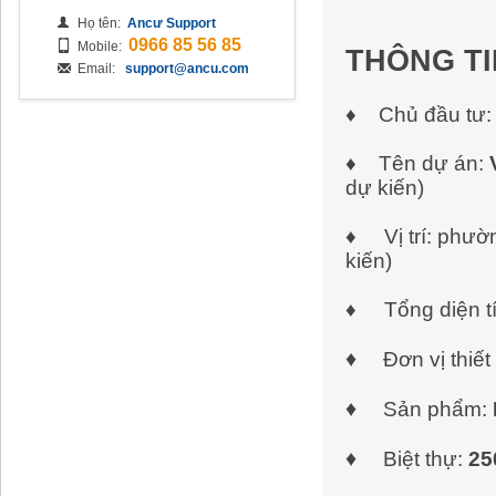
Họ tên:
Ancư Support
0966 85 56 85
Mobile:
THÔNG T
Email:
support@ancu.com
♦
Chủ đầu tư
♦
Tên dự án:
dự kiến)
♦
Vị trí: ph
kiến)
♦
Tổng diện t
♦
Đơn vị thiế
♦
Sản phẩm:
♦
Biệt thự:
25