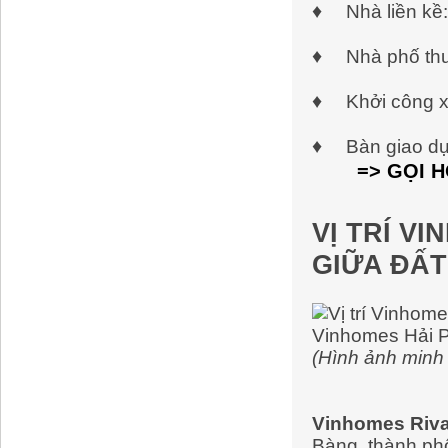
♦
Nhà liền kề
♦
Nhà phố th
♦
Khởi công 
♦
Bàn giao d
=> GỌI 
VỊ TRÍ VI
GIỮA ĐẤ
(Hình ảnh minh
Vinhomes Riva
Bàng, thành ph