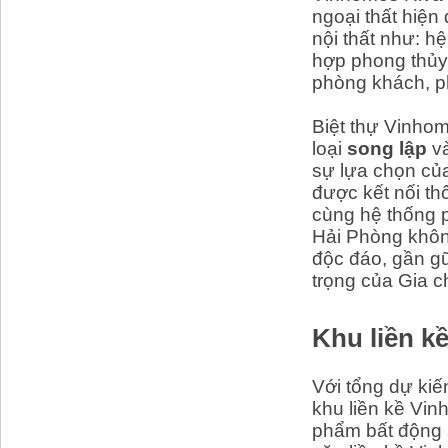
ngoại thất hiện 
nội thất như: hệ
hợp phong thủy 
phòng khách, p
Biệt thự Vinho
loại
song lập
v
sự lựa chọn củ
được kết nối th
cùng hệ thống p
Hải Phòng khôn
độc đáo, gần gũ
trọng của Gia c
Khu liền k
Với tổng dự ki
khu liền kề Vin
phẩm bất động 