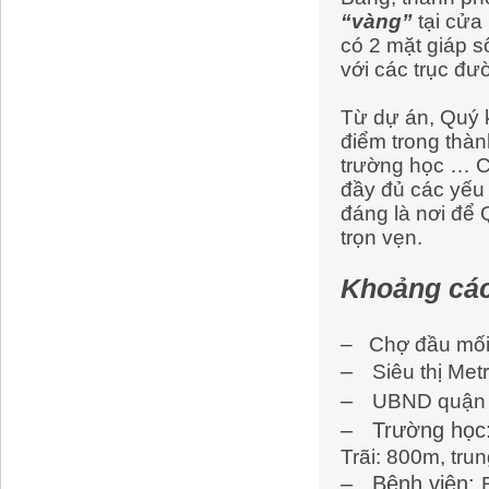
“vàng”
tại cửa
có 2 mặt giáp s
với các trục đư
Từ dự án, Quý k
điểm trong thàn
trường học … C
đầy đủ các yếu t
đáng là nơi để
trọn vẹn.
Khoảng các
–
Chợ đầu mối
–
​
Siêu thị Me
–
​
UBND quận 
–
​ Trường học
Trãi: 800m, tr
–
​ Bệnh viện: