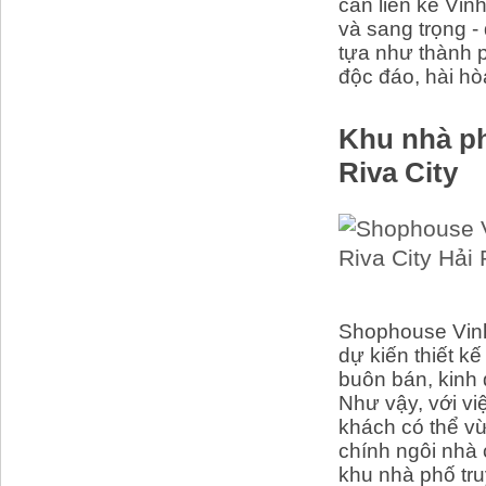
căn liền kề Vin
và sang trọng -
tựa như thành p
độc đáo, hài hò
Khu nhà p
Riva City
Shophouse Vin
dự kiến thiết k
buôn bán, kinh 
Như vậy, với v
khách có thể vừ
chính ngôi nhà
khu nhà phố tru