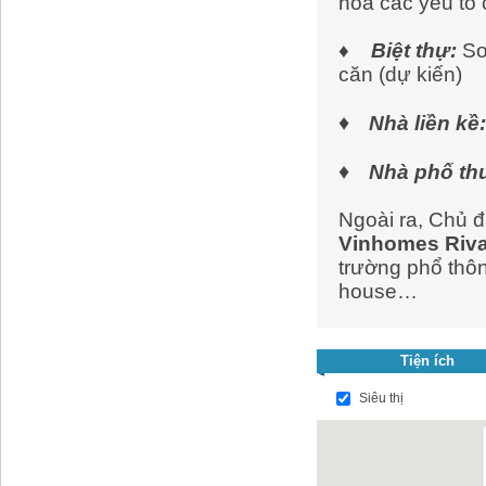
hòa các yếu tố
♦
Biệt thự:
So
căn (dự kiến)
♦
Nhà liền kề:
♦
Nhà phố th
Ngoài ra, Chủ đ
Vinhomes Riva
trường phổ thôn
house…
Tiện ích
Siêu thị