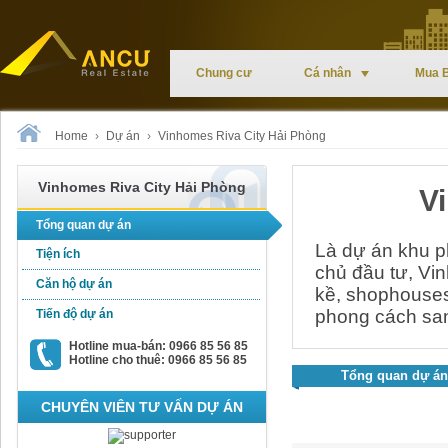
Chung cư
Cá nhân
Mua 
Home
›
Dự án
›
Vinhomes Riva City Hải Phòng
Vinhomes Riva City Hải Phòng
V
Tổng quan dự án
Là dự án khu p
Tiện ích
chủ đầu tư, Vin
Căn hộ dự án
kề, shophouses
phong cách san
Tiến độ dự án
Hotline mua-bán: 0966 85 56 85
Hotline cho thuê: 0966 85 56 85
Tổng quan dự án
CHUYÊN VIÊN TƯ VẤN DỰ ÁN