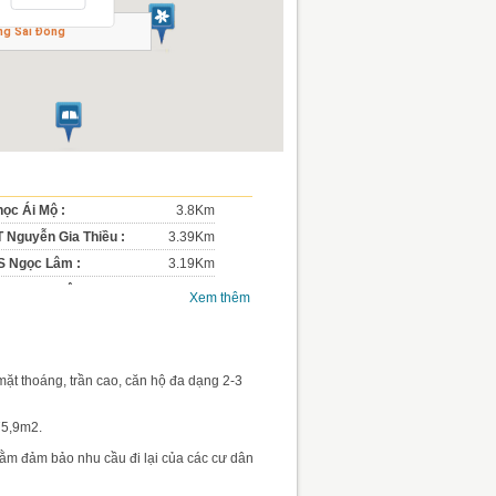
ing Sài Đồng
học Ái Mộ :
3.8Km
 Nguyễn Gia Thiều :
3.39Km
 Ngọc Lâm :
3.19Km
học Ngọc Lâm :
3.15Km
Xem thêm
 Gia Thụy :
2.47Km
ẳng nghề Long Biên :
1.84Km
non Hoa Sữa :
0.52Km
mặt thoáng, trần cao, căn hộ đa dạng 2-3
0.42Km
học Sài Đồng :
0.1Km
75,9m2.
nhằm đảm bảo nhu cầu đi lại của các cư dân