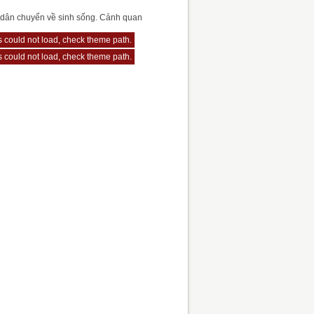
ư dân chuyển về sinh sống. Cảnh quan
js could not load, check theme path.
js could not load, check theme path.