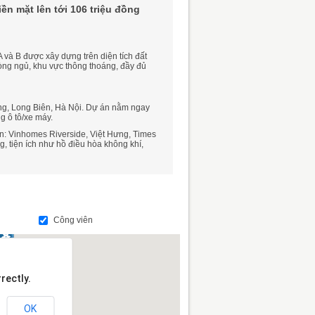
ền mặt lên tới 106 triệu đồng
 và B được xây dựng trên diện tích đất
hòng ngủ, khu vực thông thoáng, đầy đủ
ồng, Long Biên, Hà Nội. Dự án nằm ngay
g ô tô/xe máy.
ớn: Vinhomes Riverside, Việt Hưng, Times
g, tiện ích như hồ điều hòa không khí,
Công viên
rectly.
OK