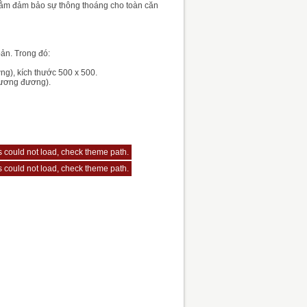
nhằm đảm bảo sự thông thoáng cho toàn căn
bản. Trong đó:
g), kích thước 500 x 500.
 tương đương).
js could not load, check theme path.
js could not load, check theme path.