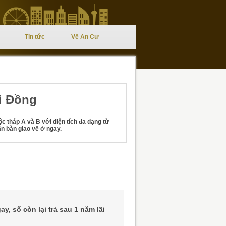
Tin tức
Về An Cư
i Đồng
c tháp A và B với diện tích đa dạng từ
ận bàn giao về ở ngay.
y, số còn lại trả sau 1 năm lãi