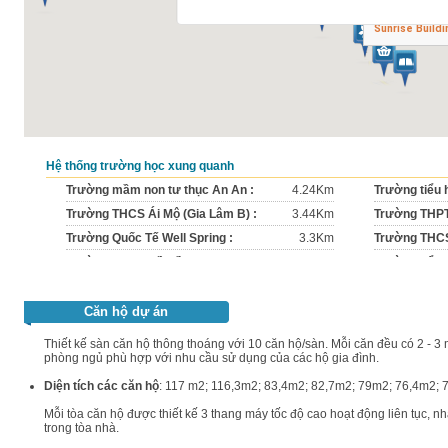
Sunrise Build
Hệ thống trường học xung quanh
Trường mầm non tư thục An An :
4.24Km
Trường tiểu 
Trường THCS Ái Mộ (Gia Lâm B) :
3.44Km
Trường THPT
Trường Quốc Tế Well Spring :
3.3Km
Trường THCS
Trường THCS Bồ Đề :
2.7Km
Trường tiểu 
Trường tiểu học Gia Thụy :
2.35Km
Trường THCS
Gia Lam Airport :
2.01Km
Trường Cao đ
Căn hộ dự án
Trường THCS Sài Đồng A :
0.92Km
Trường mầm 
Thiết kế sàn căn hộ thông thoáng với 10 căn hộ/sàn. Mỗi căn đều có 2 - 3 
phòng ngủ phù hợp với nhu cầu sử dụng của các hộ gia đình.
Trường tiểu học :
0.38Km
Nhà trẻ :
Trường TH tư thục KTKT Quang Trung :
0.36Km
Trường Tiểu 
Diện tích các căn hộ
: 117 m2; 116,3m2; 83,4m2; 82,7m2; 79m2; 76,4m2; 
Mỗi tòa căn hộ được thiết kế 3 thang máy tốc độ cao hoạt động liên tục, 
trong tòa nhà.