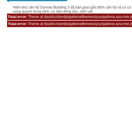
Hiện khu căn hộ Sunrise Building 3 đã bàn giao gần 80% căn hộ và có c
xung quanh trong lành, cư dân đông đúc, sầm uất.
Fatal error:
Theme at //public/client/js/galleria/themes/azur/galleria.azur.min.
Fatal error:
Theme at //public/client/js/galleria/themes/azur/galleria.azur.min.