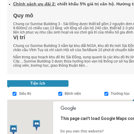
Chính sách ưu đãi 2:
chiết khấu 5% giá trị căn hộ. Hưởng ti
Quy mô
Chung cư Sunrise Building 3 - Sài Đồng được thiết kế gồm 2 nguyên đơn A
9.800m2 có chiều cao 13 tầng. với tổng số căn hộ 240 căn, thiết kế 2-3 p
tiện ích phục vụ nhu cầu sinh hoạt và vui chơi giả trí của nhiều hộ gia đình.
Vị trí
Chung cư Sunrise Building 3 nằm tại khu đất N03A, khu đô thị mới Sài Đ
chân cầu Vĩnh Tuy và chỉ cách Hội sở của SeABank 10 phút di chuyển bằn
Nằm trong quy hoạch khu đô thị Sài Đồng, xung quanh là các khu đô thị l
City..., Sunrise Building 3 được thừa hưởng trọn vẹn hệ thống cơ sở hạ tần
công viên, trường học, giao thông thuận tiện...
Tiện ích
Siêu thị
Bệnh viện
Trường học
This page can't load Google Maps cor
Do you own this website?