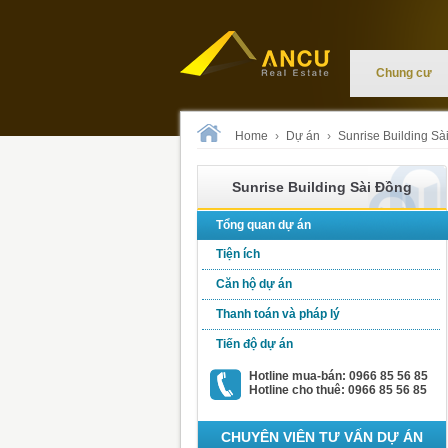
Chung cư
Home
›
Dự án
›
Sunrise Building Sà
Sunrise Building Sài Đồng
Tổng quan dự án
Tiện ích
Căn hộ dự án
Thanh toán và pháp lý
Tiến độ dự án
Hotline mua-bán: 0966 85 56 85
Hotline cho thuê: 0966 85 56 85
CHUYÊN VIÊN TƯ VẤN DỰ ÁN