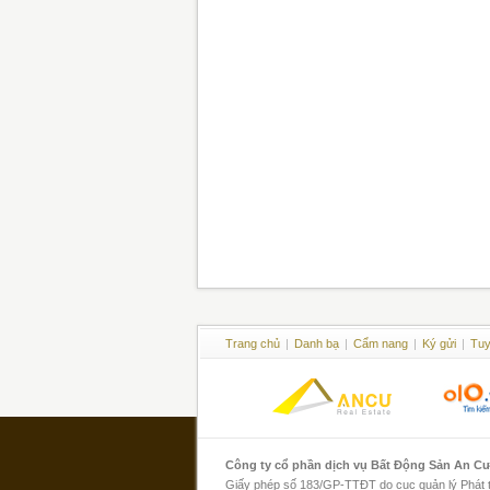
Trang chủ
|
Danh bạ
|
Cẩm nang
|
Ký gửi
|
Tuy
Công ty cổ phần dịch vụ Bất Động Sản An C
Giấy phép số 183/GP-TTĐT do cục quản lý Phát th