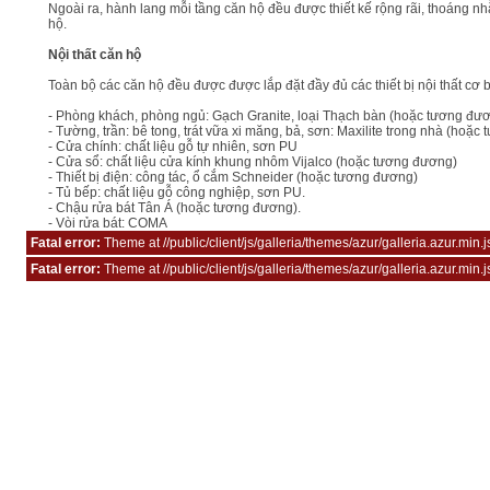
Ngoài ra, hành lang mỗi tầng căn hộ đều được thiết kế rộng rãi, thoáng 
hộ.
Nội thất căn hộ
Toàn bộ các căn hộ đều được được lắp đặt đầy đủ các thiết bị nội thất cơ 
- Phòng khách, phòng ngủ: Gạch Granite, loại Thạch bàn (hoặc tương đươn
- Tường, trần: bê tong, trát vữa xi măng, bả, sơn: Maxilite trong nhà (hoặc
- Cửa chính: chất liệu gỗ tự nhiên, sơn PU
- Cửa sổ: chất liệu cửa kính khung nhôm Vijalco (hoặc tương đương)
- Thiết bị điện: công tác, ổ cắm Schneider (hoặc tương đương)
- Tủ bếp: chất liệu gỗ công nghiệp, sơn PU.
- Chậu rửa bát Tân Á (hoặc tương đương).
- Vòi rửa bát: COMA
Fatal error:
Theme at //public/client/js/galleria/themes/azur/galleria.azur.min.
Fatal error:
Theme at //public/client/js/galleria/themes/azur/galleria.azur.min.