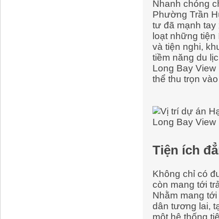
Nhanh chóng chi
Phường Trần Hư
tư đã mạnh tay
loạt những tiện
và tiện nghi, k
tiềm năng du lị
Long Bay View 
thể thu trọn và
Tiện ích đ
Không chỉ có đư
còn mang tới tr
Nhằm mang tới 
dân tương lai, 
một hệ thống ti