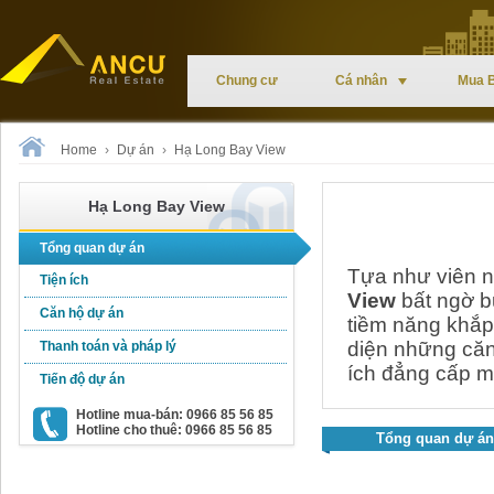
Chung cư
Cá nhân
Mua 
Home
›
Dự án
›
Hạ Long Bay View
Hạ Long Bay View
Tổng quan dự án
Tựa như viên n
Tiện ích
View
bất ngờ b
Căn hộ dự án
tiềm năng khắp
diện những căn 
Thanh toán và pháp lý
ích đẳng cấp m
Tiến độ dự án
Hotline mua-bán: 0966 85 56 85
Hotline cho thuê: 0966 85 56 85
Tổng quan dự án