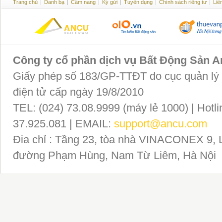
Trang chủ
|
Danh bạ
|
Cẩm nang
|
Ký gửi
|
Tuyển dụng
|
Chính sách riêng tư
|
Liê
Công ty cổ phần dịch vụ Bất Động Sản 
Giấy phép số 183/GP-TTĐT do cục quản lý P
điện tử cấp ngày 19/8/2010
TEL: (024) 73.08.9999 (máy lẻ 1000) | Hotli
37.925.081 | EMAIL:
support@ancu.com
Đia chỉ : Tầng 23, tòa nhà VINACONEX 9, 
đường Phạm Hùng, Nam Từ Liêm, Hà Nội