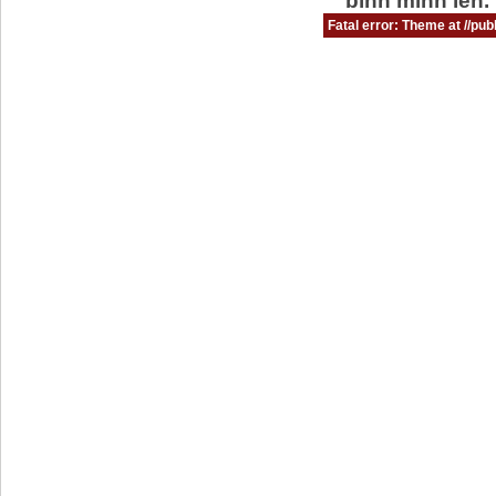
bình minh lên.
Fatal error:
Theme at //publ