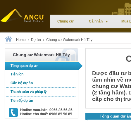
Chung cư
Cá nhân
Mua 
Home
›
Dự án
›
Chung cư Watermark Hồ Tây
Chung cư Watermark Hồ Tây
C
Tổng quan dự án
Được đầu tư bở
Tiện ích
tầm nhìn về 
Căn hộ dự án
chung cư Wate
(
2 tầng hầm)
.
Thanh toán và pháp lý
cấp cho thị tr
Tiến độ dự án
Hotline mua-bán: 0966 85 56 85
Hotline cho thuê: 0966 85 56 85
Tổng quan dự án