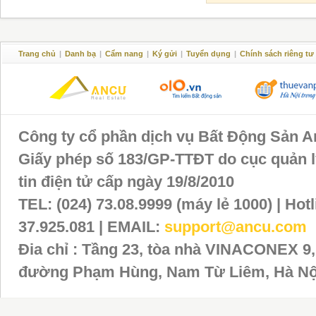
Trang chủ
|
Danh bạ
|
Cẩm nang
|
Ký gửi
|
Tuyển dụng
|
Chính sách riêng tư
Công ty cổ phần dịch vụ Bất Động Sản 
Giấy phép số 183/GP-TTĐT do cục quản l
tin điện tử cấp ngày 19/8/2010
TEL: (024) 73.08.9999 (máy lẻ 1000) | Hotl
37.925.081 | EMAIL:
support@ancu.com
Đia chỉ : Tầng 23, tòa nhà VINACONEX 9,
đường Phạm Hùng, Nam Từ Liêm, Hà Nộ