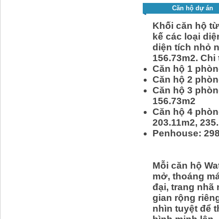
Căn hộ dự án
Khối căn hộ từ
kế các loại di
diện tích nhỏ 
156.73m2. Chi t
Căn hộ 1 phòng
Căn hộ 2 phòn
Căn hộ 3 phòn
156.73m2
Căn hộ 4 phòng
203.11m2, 235
Penhouse: 298
Mỗi căn hộ Wa
mở, thoáng mát
đại, trang nhã
gian rộng riên
nhìn tuyệt để