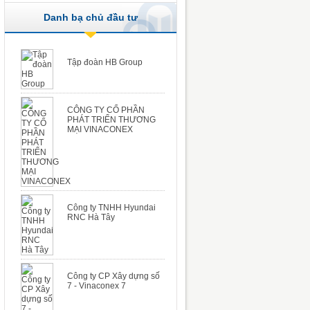
Danh bạ chủ đầu tư
Tập đoàn HB Group
CÔNG TY CỔ PHẦN
PHÁT TRIỂN THƯƠNG
MẠI VINACONEX
Công ty TNHH Hyundai
RNC Hà Tây
Công ty CP Xây dựng số
7 - Vinaconex 7