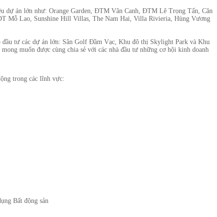
hiều dự án lớn như: Orange Garden, ĐTM Vân Canh, ĐTM Lê Trọng Tấn, Căn
T Mỗ Lao, Sunshine Hill Villas, The Nam Hai, Villa Rivieria, Hùng Vương
p đầu tư các dự án lớn: Sân Golf Đầm Vạc, Khu đô thị Skylight Park và Khu
ôi mong muốn được cùng chia sẻ với các nhà đầu tư những cơ hội kinh doanh
ộng trong các lĩnh vực:
dụng Bất động sản