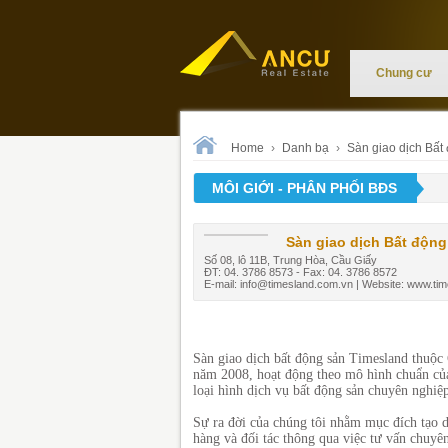
Chung cư
Home
›
Danh bạ
›
Sàn giao dịch Bất
MÔI GIỚI - PHÂN PHỐI BĐS
Sàn giao dịch Bất động
Số 08, lô 11B, Trung Hòa, Cầu Giấy
ĐT: 04. 3786 8573 - Fax: 04. 3786 8572
E-mail:
info@timesland.com.vn
| Website: www.ti
Sàn giao dịch bất động sản Timesland thuộc
năm 2008, hoạt động theo mô hình chuẩn của
loại hình dịch vụ bất động sản chuyên nghiệp
Sự ra đời của chúng tôi nhằm mục đích tạo d
hàng và đối tác thông qua việc tư vấn chuyên