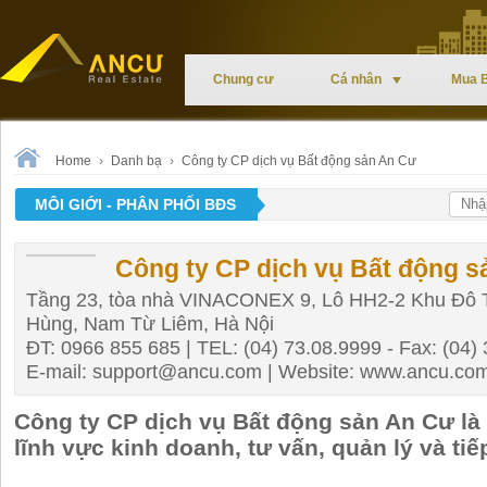
Chung cư
Cá nhân
Mua 
Home
›
Danh bạ
›
Công ty CP dịch vụ Bất động sản An Cư
MÔI GIỚI - PHÂN PHỐI BĐS
Công ty CP dịch vụ Bất động 
Tầng 23, tòa nhà VINACONEX 9, Lô HH2-2 Khu Đô 
Hùng, Nam Từ Liêm, Hà Nội
ĐT: 0966 855 685 | TEL: (04) 73.08.9999 - Fax: (04)
E-mail:
support@ancu.com
| Website: www.ancu.co
Công ty CP dịch vụ Bất động sản An Cư là
lĩnh vực kinh doanh, tư vấn, quản lý và tiế