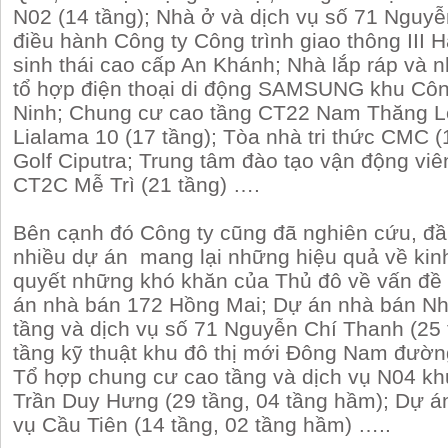
N02 (14 tầng); Nhà ở và dịch vụ số 71 Nguyễ
điều hành Công ty Công trình giao thông III H
sinh thái cao cấp An Khánh; Nhà lắp ráp và 
tổ hợp điện thoại di động SAMSUNG khu Côn
Ninh; Chung cư cao tầng CT22 Nam Thăng Lo
Lialama 10 (17 tầng); Tòa nhà tri thức CMC (
Golf Ciputra; Trung tâm đào tạo vận động viê
CT2C Mễ Trì (21 tầng) ….
Bên cạnh đó Công ty cũng đã nghiên cứu, đầ
nhiều dự án mang lại những hiệu quả về kinh 
quyết những khó khăn của Thủ đô về vấn đề
án nhà bán 172 Hồng Mai; Dự án nhà bán Nh
tầng và dịch vụ số 71 Nguyễn Chí Thanh (25 
tầng kỹ thuật khu đô thị mới Đông Nam đườ
Tổ hợp chung cư cao tầng và dịch vụ N04 k
Trần Duy Hưng (29 tầng, 04 tầng hầm); Dự á
vụ Cầu Tiên (14 tầng, 02 tầng hầm) …..