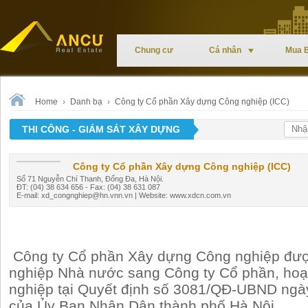
Chung cư
Cá nhân
Mua 
Home
›
Danh bạ
›
Công ty Cổ phần Xây dựng Công nghiệp (ICC)
THI CÔNG - GIÁM SÁT XÂY DỰNG
Công ty Cổ phần Xây dựng Công nghiệp (ICC)
Số 71 Nguyễn Chí Thanh, Đống Đa, Hà Nội.
ĐT: (04) 38 634 656 - Fax: (04) 38 631 087
E-mail:
xd_congnghiep@hn.vnn.vn
| Website: www.xdcn.com.vn
Công ty Cổ phần Xây dựng Công nghiệp đượ
nghiệp Nhà nước sang Công ty Cổ phần, hoạ
nghiệp tại Quyết định số 3081/QĐ-UBND ngà
của Ủy Ban Nhân Dân thành phố Hà Nộ