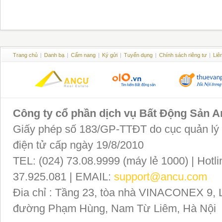
Trang chủ
|
Danh bạ
|
Cẩm nang
|
Ký gửi
|
Tuyển dụng
|
Chính sách riêng tư
|
Liê
Công ty cổ phần dịch vụ Bất Động Sản 
Giấy phép số 183/GP-TTĐT do cục quản lý P
điện tử cấp ngày 19/8/2010
TEL: (024) 73.08.9999 (máy lẻ 1000) | Hotli
37.925.081 | EMAIL:
support@ancu.com
Đia chỉ : Tầng 23, tòa nhà VINACONEX 9, 
đường Phạm Hùng, Nam Từ Liêm, Hà Nội