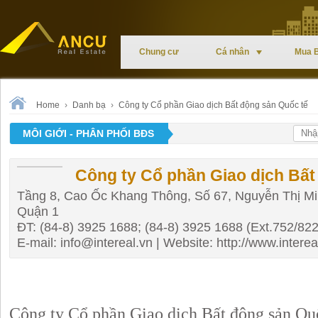
Chung cư
Cá nhân
Mua 
Home
›
Danh bạ
›
Công ty Cổ phần Giao dịch Bất động sản Quốc tế
MÔI GIỚI - PHÂN PHỐI BĐS
Công ty Cổ phần Giao dịch Bất
Tầng 8, Cao Ốc Khang Thông, Số 67, Nguyễn Thị M
Quận 1
ĐT: (84-8) 3925 1688; (84-8) 3925 1688 (Ext.752/822
E-mail:
info@intereal.vn
| Website: http://www.interea
Công ty Cổ phần Giao dịch Bất động sản Quố