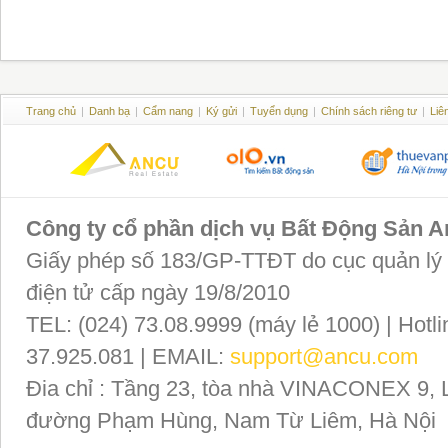
Trang chủ
|
Danh bạ
|
Cẩm nang
|
Ký gửi
|
Tuyển dụng
|
Chính sách riêng tư
|
Liê
Công ty cổ phần dịch vụ Bất Động Sản 
Giấy phép số 183/GP-TTĐT do cục quản lý P
điện tử cấp ngày 19/8/2010
TEL: (024) 73.08.9999 (máy lẻ 1000) | Hotli
37.925.081 | EMAIL:
support@ancu.com
Đia chỉ : Tầng 23, tòa nhà VINACONEX 9, 
đường Phạm Hùng, Nam Từ Liêm, Hà Nội