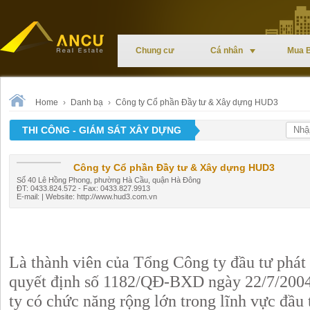
Chung cư
Cá nhân
Mua 
Home
›
Danh bạ
›
Công ty Cổ phần Đầy tư & Xây dựng HUD3
THI CÔNG - GIÁM SÁT XÂY DỰNG
Công ty Cổ phần Đầy tư & Xây dựng HUD3
Số 40 Lê Hồng Phong, phường Hà Cầu, quận Hà Đông
ĐT: 0433.824.572 - Fax: 0433.827.9913
E-mail: | Website: http://www.hud3.com.vn
Là thành viên của Tổng Công ty đầu tư phát t
quyết định số 1182/QĐ-BXD ngày 22/7/2004
ty có chức năng rộng lớn trong lĩnh vực đầu 