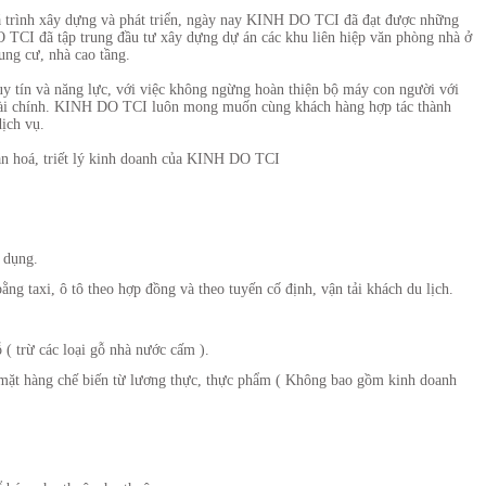
 trình xây dựng và phát triển, ngày nay KINH DO TCI đã đạt được những
 TCI đã tập trung đầu tư xây dựng dự án các khu liên hiệp văn phòng nhà ở
rung cư, nhà cao tầng.
y tín và năng lực, với việc không ngừng hoàn thiện bộ máy con người với
c tài chính. KINH DO TCI luôn mong muốn cùng khách hàng hợp tác thành
ịch vụ.
văn hoá, triết lý kinh doanh của KINH DO TCI
 dụng.
ng taxi, ô tô theo hợp đồng và theo tuyến cố định, vận tải khách du lịch.
 ( trừ các loại gỗ nhà nước cấm ).
c mặt hàng chế biến từ lương thực, thực phẩm ( Không bao gồm kinh doanh