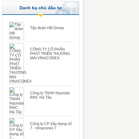
Danh bạ chủ đầu tư
Tập đoàn HB Group
CÔNG TY CỔ PHẦN
PHÁT TRIỂN THƯƠNG
MẠI VINACONEX
Công ty TNHH Hyundai
RNC Hà Tây
Công ty CP Xây dựng số
7 - Vinaconex 7