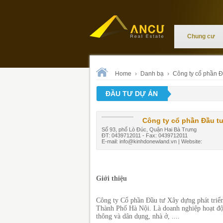
Chung cư
Home
›
Danh bạ
›
Công ty cổ phần Đ
ĐẦU TƯ DỰ ÁN
Công ty cổ phần Đầu tư
Số 93, phố Lò Đúc, Quận Hai Bà Trưng
ĐT: 0439712011 - Fax: 0439712011
E-mail:
info@kinhdonewland.vn
| Website:
Giới thiệu
Công ty Cổ phần Đầu tư Xây dựng phát triển
Thành Phố Hà Nội. Là doanh nghiệp hoạt độn
thông và dân dụng, nhà ở, ....