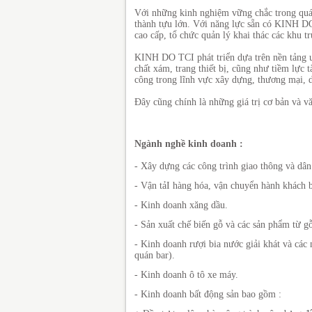
Với những kinh nghiệm vững chắc trong quá
thành tựu lớn. Với năng lực sẵn có KINH DO
cao cấp, tổ chức quản lý khai thác các khu t
KINH DO TCI phát triển dựa trên nền tảng u
chất xám, trang thiết bị, cũng như tiềm lự
công trong lĩnh vực xây dựng, thương mại, d
Đây cũng chính là những giá trị cơ bản và 
Ngành nghề kinh doanh :
- Xây dựng các công trình giao thông và dân
- Vận tảI hàng hóa, vận chuyển hành khách bằ
- Kinh doanh xăng dầu.
- Sản xuất chế biến gỗ và các sản phẩm từ gỗ
- Kinh doanh rượi bia nước giải khát và cá
quán bar).
- Kinh doanh ô tô xe máy.
- Kinh doanh bất động sản bao gồm :