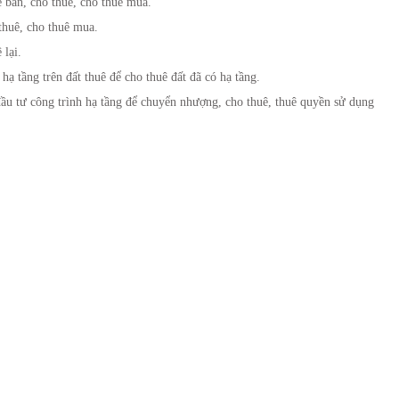
ể bán, cho thuê, cho thuê mua.
thuê, cho thuê mua.
 lại.
 hạ tầng trên đất thuê để cho thuê đất đã có hạ tầng.
u tư công trình hạ tầng để chuyển nhượng, cho thuê, thuê quyền sử dụng