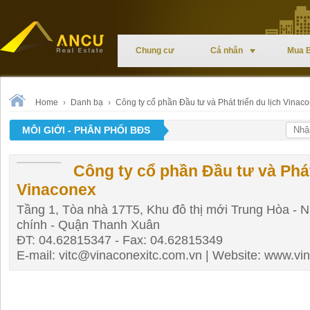
Chung cư
Cá nhân
Mua 
Home
›
Danh bạ
›
Công ty cổ phần Đầu tư và Phát triển du lịch Vinac
MÔI GIỚI - PHÂN PHỐI BĐS
Công ty cổ phần Đầu tư và Phát 
Vinaconex
Tầng 1, Tòa nhà 17T5, Khu đô thị mới Trung Hòa -
chính - Quận Thanh Xuân
ĐT: 04.62815347 - Fax: 04.62815349
E-mail:
vitc@vinaconexitc.com.vn
| Website: www.vi