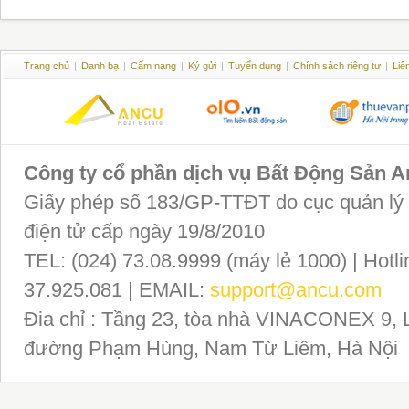
Trang chủ
|
Danh bạ
|
Cẩm nang
|
Ký gửi
|
Tuyển dụng
|
Chính sách riêng tư
|
Liê
Công ty cổ phần dịch vụ Bất Động Sản 
Giấy phép số 183/GP-TTĐT do cục quản lý P
điện tử cấp ngày 19/8/2010
TEL: (024) 73.08.9999 (máy lẻ 1000) | Hotli
37.925.081 | EMAIL:
support@ancu.com
Đia chỉ : Tầng 23, tòa nhà VINACONEX 9, 
đường Phạm Hùng, Nam Từ Liêm, Hà Nội