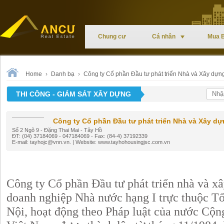
Chung cư
Cá nhân
Mua 
Home
›
Danh bạ
›
Công ty Cổ phần Đầu tư phát triển Nhà và Xây dựn
THI CÔNG - GIÁM SÁT XÂY DỰNG
Công ty Cổ phần Đầu tư phát triển Nhà và Xây d
Số 2 Ngõ 9 - Đặng Thai Mai - Tây Hồ
ĐT: (04) 37184069 - 047184069 - Fax: (84-4) 37192339
E-mail:
tayhojc@vnn.vn
. | Website: www.tayhohousingjsc.com.vn
Công ty Cổ phần Đầu tư phát triển nhà và x
doanh nghiệp Nhà nước hạng I trực thuộc T
Nội, hoạt động theo Pháp luật của nước Cộn