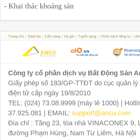
- Khai thác khoáng sản
Trang chủ
|
Danh bạ
|
Cẩm nang
|
Ký gửi
|
Tuyển dụng
|
Chính sách riêng tư
|
Liê
Công ty cổ phần dịch vụ Bất Động Sản 
Giấy phép số 183/GP-TTĐT do cục quản lý P
điện tử cấp ngày 19/8/2010
TEL: (024) 73.08.9999 (máy lẻ 1000) | Hotli
37.925.081 | EMAIL:
support@ancu.com
Đia chỉ : Tầng 23, tòa nhà VINACONEX 9, 
đường Phạm Hùng, Nam Từ Liêm, Hà Nội