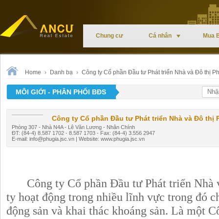
Chung cư
Cá nhân
Mua 
Home
›
Danh bạ
›
Công ty Cổ phần Đầu tư Phát triển Nhà và Đô thị P
MÔI GIỚI - PHÂN PHỐI BĐS
Công ty Cổ phần Đầu tư Phát triển Nhà và Đô thị 
Phòng 307 - Nhà N4A - Lê Văn Lương - Nhân Chính
ĐT: (84-4) 8.587 1702 - 8.587 1703 - Fax: (84-4) 3.556 2947
E-mail:
info@phugia.jsc.vn
| Website: www.phugia.jsc.vn
Công ty Cổ phần Đầu tư Phát triển Nhà v
ty hoạt động trong nhiều lĩnh vực trong đó c
động sản và khai thác khoáng sản. Là một C