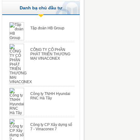
Danh bạ chủ đầu tư
Tập đoàn HB Group
CÔNG TY CỔ PHẦN
PHÁT TRIỂN THƯƠNG
MẠI VINACONEX
Công ty TNHH Hyundai
RNC Hà Tây
Công ty CP Xây dựng số
7 - Vinaconex 7