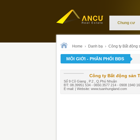
Chung cư
Home
›
Danh bạ
›
Công ty Bất động
MÔI GIỚI - PHÂN PHỐI BĐS
Công ty Bất động sản 
Số 9 Cô Giang , P.2 , Q.Phú Nhuận
ĐT: 08.39951 534 - 0650.3577 214 - 0908 1940 16
E-mail: | Website: www.tuanhungland.com