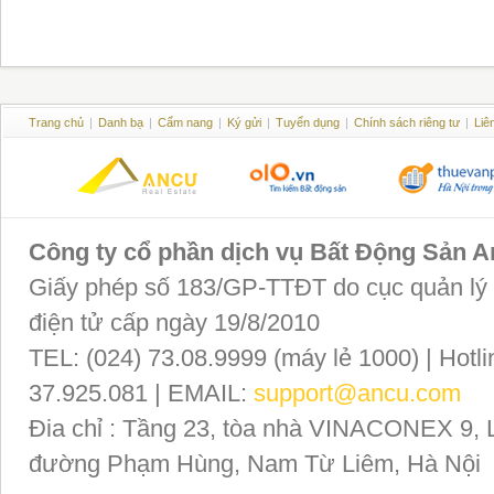
Trang chủ
|
Danh bạ
|
Cẩm nang
|
Ký gửi
|
Tuyển dụng
|
Chính sách riêng tư
|
Liê
Công ty cổ phần dịch vụ Bất Động Sản 
Giấy phép số 183/GP-TTĐT do cục quản lý P
điện tử cấp ngày 19/8/2010
TEL: (024) 73.08.9999 (máy lẻ 1000) | Hotli
37.925.081 | EMAIL:
support@ancu.com
Đia chỉ : Tầng 23, tòa nhà VINACONEX 9, 
đường Phạm Hùng, Nam Từ Liêm, Hà Nội